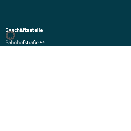
Geschäftsstelle
Bahnhofstraße 95
75365 Calw
07051-13190
info@tsvcalw.de
Öffnungszeiten
Di. & Fr. 10:00 – 12:30 Uhr
Do. 16:00 – 18:30 Uhr